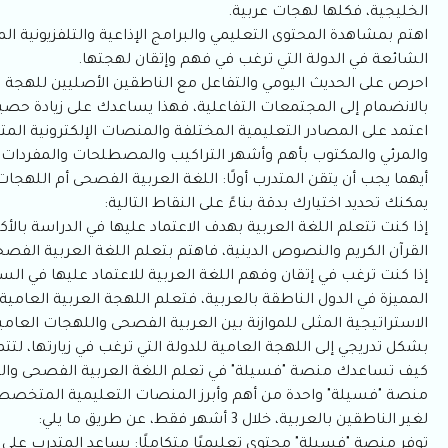
الخليجية، فكلها لهجات عربية.
اهتم بمشاهدة المحتوى التعليمي والبرامج الإذاعية والتلفزيونية ا
الشائعة في الدولة التي ترغب في فهم وإتقان لهجتها.
احرص على الحديث اليومي والتفاعل مع الناطقين الأصليين للهجة العر
بالانضمام إلى المجتمعات التفاعلية، فهذا يساعدك على زيادة حصي
اعتمد على المصادر التعليمية المختلفة والمنصات الإلكترونية ا
والمرئي والمكتوب بأهم وأشهر التراكيب والمصطلحات والمفردات الل
أيهما يجب أن يتقن المتدرب أولًا: اللغة العربية الفصحى أم اللهجات
يمكنك تحديد اختيارك بدقة بناءً على النقاط التالية:
إذا كنت تتعلم اللغة العربية بهدف الاعتماد عليها في الدراسة بالأك
القرآن الكريم والنصوص الدينية، فاهتم بتعلم اللغة العربية الفصحى 
إذا كنت ترغب في إتقان وفهم اللغة العربية للاعتماد عليها في ال
المميزة في الدول الناطقة بالعربية، فتعلم اللهجة العربية العامية ل
الاستراتيجية المثلى للموازنة بين العربية الفصحى واللهجات العامية
بشكل تدريجي إلى اللهجة العامية للدولة التي ترغب في زيارتها، ل
كيف تساعدك منصة "فسيلة" في تعلم اللغة العربية الفصحى وال
منصة "فسيلة" واحدة من أهم وأبرز المنصات التعليمية المتخصصة 
لغير الناطقين بالعربية، خلال 3 أشهر فقط، عن طريق ما يلي:
توفر منصة "فسيلة" محتوى تعليميًا متكاملًا: يساعد المتدرب على ف