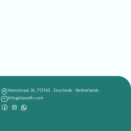
Veenstraat 36, 7511AS , Enschede , Netherlands
Info@faseelh.com