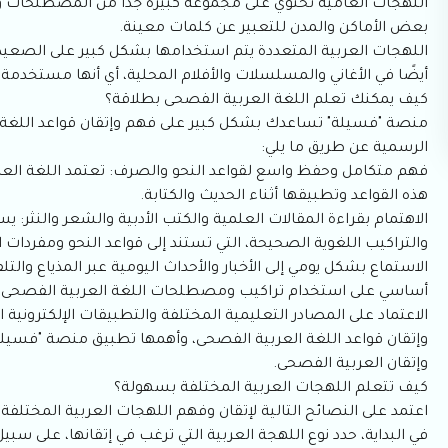
اللهجات العامية تحتوي على مجموعة كبيرة جدًا من المصطلحات والت
بعض الأماكن والمدن للتعبير عن كلمات معينة.
اللهجات العربية المتعددة يتم استخدامها بشكل كبير على الصعيد ا
أيضًا في الأغاني والمسلسلات والأفلام المحلية، أي أنها مستخدمة 
كيف يمكنك تعلم اللغة العربية الفصحى بطلاقة؟
منصة "فسيلة" تساعدك بشكل كبير على فهم وإتقان قواعد اللغة ا
الرسمية عن طريق ما يلي:
فهم متكامل وحفظ واسع لقواعد النحو والصرف: تعتمد اللغة العربي
هذه القواعد وتطبيقها أثناء الحديث والكتابة.
الاهتمام بقراءة المقالات العلمية والكتب الأدبية والشعر والنثر
والتراكيب اللغوية الصحيحة، التي تستند إلى قواعد النحو ومفردات ا
الاستماع بشكل يومي إلى الأخبار والأحداث اليومية عبر المذياع والت
أساسي على استخدام تراكيب ومصطلحات اللغة العربية الفصحى.
الاعتماد على المصادر التعليمية المختلفة والتطبيقات الإلكترونية ال
وإتقان قواعد اللغة العربية الفصحى، وأهمها تطبيق منصة "فسيلة
وإتقان العربية الفصحى.
كيف تتعلم اللهجات العربية المختلفة بسهولة؟
اعتمد على النصائح التالية لإتقان وفهم اللهجات العربية المختلفة 
في البداية، حدد نوع اللهجة العربية التي ترغب في إتقانها، على سبي