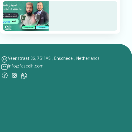
Veenstraat 36, 7511AS , Enschede , Netherlands
Info@faseelh.com