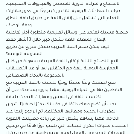
الاستماع والقراءة الدورية للقصص والفيديوهات التعليمية،
بجانب المحادثات اليومية، لها دور كبير جدًا في تعزيز مهارات
التعلم التي تشتمل على إتقان اللغة عن طريق لباقة النطق
ودقة الوصف.
منصة فسيلة تعتمد على وسائل تعليمية متطورة أكثر تفاعلية
لإتقان المتعلم اللغة بشكل كبير خلال 3 أشهر فقط.
كيف يمكن تعلم اللغة العربية بشكل سريع عن طريق
الممارسة اليومية؟
اتبع النصائح التالية لإتقان اللغة العربية بسهولة من خلال
الممارسة اليومية للغة مع المتقنين لها أو عبر التطبيقات
المدعومة بالذكاء الاصطناعي:
ضع لنفسك وقتًا محددًا يوميًا للتحدث باللغة العربية مع
الناطقين بها في الحياة اليومية، فهذا بدوره يساعدك على أن
تكتسب الثقة في النفس ومهارات التحدث بلباقة.
يجب أن تضع معك دائمًا في حقيبتك دفترًا صغيرًا لتدوين
المفردات الجديدة ومعانيها المختلفة، ثم الرجوع إليها عند
الحاجة، فهذا يساهم بشكل كبير في زيادة حصيلتك اللغوية.
استخدم تقنيات التكرار المتباعد التي تلعب دورًا هامًا في ترسيخ
المفردات الجديدة في العقل لفترة زمنية طويلة عن طريق تكرار