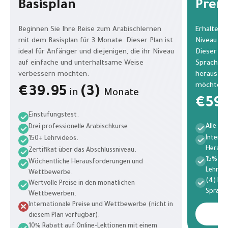
Basisplan
Prem
Beginnen Sie Ihre Reise zum Arabischlernen
Erhalten 
mit dem Basisplan für 3 Monate. Dieser Plan ist
Niveau mi
ideal für Anfänger und diejenigen, die ihr Niveau
Dieser Pla
auf einfache und unterhaltsame Weise
Sprachken
verbessern möchten.
herausfo
möchten.
€39.95
(3)
in
Monate
€59.
Einstufungstest.
Alle Vo
Drei professionelle Arabischkurse.
Intern
150+ Lehrvideos.
Herausf
Zertifikat über das Abschlussniveau.
15% Rab
Wöchentliche Herausforderungen und
Lehrer.
Wettbewerbe.
(4) Ko
Wertvolle Preise in den monatlichen
Sprachs
Wettbewerben.
Internationale Preise und Wettbewerbe (nicht in
diesem Plan verfügbar).
10% Rabatt auf Online-Lektionen mit einem