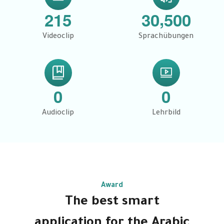
,
2
1
5
3
0
5
0
0
Videoclip
Sprachübungen
0
0
Audioclip
Lehrbild
Award
The best smart
application for the Arabic