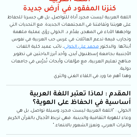
اللغة العربية
كنزنا المفقود في أرض جديدة
اللغة العربية ليست مجرد أداة للتواصل، بل هي جسرنا للحفاظ
على هويتنا وثقافتنا في المجتمعات الجديدة. مع التحديات التي
يواجهها الآباء في المهجر، يقدّم د. الخولي رؤى عملية ملهمة
وتجارب قيمة تدعم العائلات في غرس حب العربية في نفوس
أبنائها. والدكتور
محمد علي الخولي
، نائب عميد كلية اللغات
الأجنبية بجامعة إسطنبول آيدن، وأحد أبرز الباحثين في تطوير
مناهج تعليم العربية، مع مؤلفات وأبحاث تُدرّس في جامعات
دولية.
وهذا أهم ما ورد في اللقاء الغني والثري
المقدم : لماذا تعتبر اللغة العربية
أساسية في الحفاظ على الهوية؟
الخولي : "اللغة العربية ليست مجرد وسيلة تواصل، بل هي
وعاء للهوية الثقافية والدينية. فهي تربط الأجيال بالقرآن الكريم
والتراث العربي، وتعزز الشعور بالانتماء."