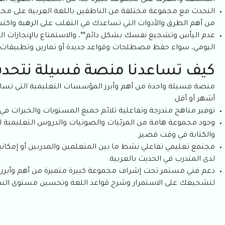
المختلفة والتعرف على مجموعة كبيرة جدًا من الحصيلة اللغوية القي
التحدث مع مجموعة مختلفة من الناطقين باللغة العربية على مخ
من أهم الطرق والأدوات التي تساعدك في التغلب على الرهبة واكتس
عدم اليأس وتشجيع نفسك بشكل دائم**، والاستمتاع بالإنجازات الب
اليومي، سواء حفظ مصطلحات وقواعد جديدة أو تمارين وتطبيقات 
كيف تساعدنا منصة فسيلة نتحدث العرب
منصة فسيلة واحدة من أهم وأبرز المؤسسات التعليمية التي تساعد 
أشهر أو أقل:
توفير مناهج متدرجة وتفاعلية تلائم جميع المستويات والخبرات في ا
وجود مجموعة هامة من المرئيات والصوتيات والدروس التعليمية ا
والكتابة في وقت قصير.
مجتمع تعليمي تفاعلي نشط ما بين المتعلمين والمدربين أو إمكانية 
لدى المتدرب في الحديث بالعربية.
دعم فني مستمر تحت إشراف مجموعة كبيرة متميزة من أهم وأبرز الم
لتشجيعك على الاستمرار وشرح قواعد اللغة وتحسين مستوى النطق