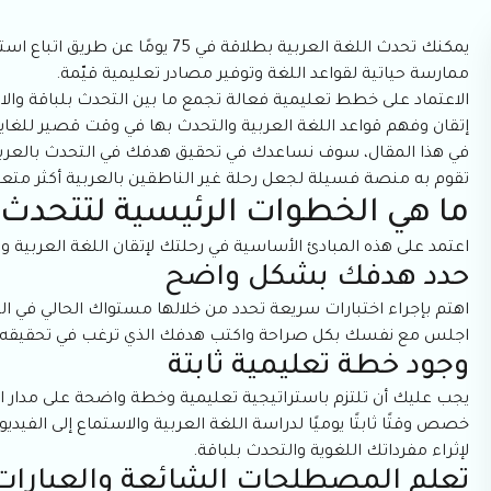
يمكنك تحدث اللغة العربية بطلاقة 
ممارسة حياتية لقواعد اللغة وتوفير مصادر تعليمية قيّمة.
الاعتماد على خطط تعليمية فعالة تجمع ما بين التحدث بلباقة وا
إتقان وفهم قواعد اللغة العربية والتحدث بها في وقت قصير للغاي
في هذا المقال، سوف نساعدك في تحقيق هدفك في التحدث بالعربية 
تقوم به منصة فسيلة لجعل رحلة غير الناطقين بالعربية أكثر متع
ما هي الخطوات الرئيسية لتتحدث 
اعتمد على هذه المبادئ الأساسية في رحلتك لإتقان اللغة العربية 
حدد هدفك بشكل واضح
اهتم بإجراء اختبارات سريعة تحدد من خلالها مستواك الحالي في ال
اجلس مع نفسك بكل صراحة واكتب هدفك الذي ترغب في تحقيقه خلال 75 يومًا من تعلم اللغة ا
وجود خطة تعليمية ثابتة
يجب عليك أن تلتزم باستراتيجية تعليمية وخطة واضحة على مدار ال
خصص وقتًا ثابتًا يوميًا لدراسة اللغة العربية والاستماع إلى الفيد
لإثراء مفرداتك اللغوية والتحدث بلباقة.
تعلم المصطلحات الشائعة والعبارات ال