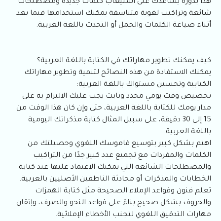
هذا بدوره يساعدك على استيعاب كلمات جديدة ومصطلحات
شائعة وتراكيب لغوية متناسقة يمكنك استخدامها فيما بعد
أثناء صياغة الكلمات والجمل أو التحدث باللغة العربية.
كيف يمكنك تطوير مهاراتك في الكتابة باللغة العربية؟
يمكنك الاستفادة من هذه النصائح لتنمية وتطوير مهاراتك
الكتابية وتحسين مستواك باللغة العربية:
تخصيص وقت يومي محدد وثابت يجب عليك الالتزام به على
مدار يومك للكتابة باللغة العربية، حتى وإن كان هذا الوقت من
15 إلى 30 دقيقة، على سبيل المثال كتابة مذكراتك اليومية
باللغة العربية.
اهتم بشكل كبير بتوسيع قاموسك اللغوي وحصيلتك من
الكلمات والمفردات مع تجميع عدد كبير جدًا من التراكيب
والمصطلحات الشائعة التي يمكنك الاعتماد عليها عند كتابة
الخطابات والمذكرات أو محادثة الناطقين الأصليين بالعربية.
تعلم فنون وقواعد الإملاء الصحيحة مثل كتابة الهمزات
والحروف بشكل صحيح بناءً على قواعد النحو والصرف، وإتقان
مهارات التدقيق اللغوي لتجنب الأخطاء الإملائية.